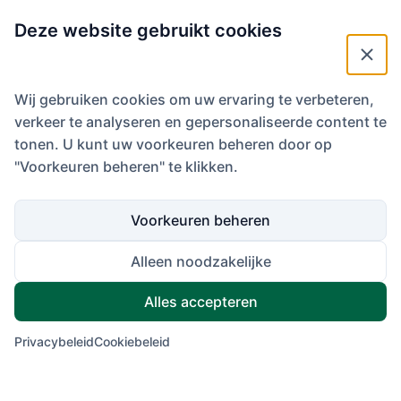
pinpositie x
zomergreens
Deze website gebruikt cookies
wintergreens
plaatsen ingesteld
Wij gebruiken cookies om uw ervaring te verbeteren,
plaatsen opgeheven
verkeer te analyseren en gepersonaliseerde content te
baan gesloten vanwege …… (sneeuw, wateroverlast,
feestdag)
tonen. U kunt uw voorkeuren beheren door op
"Voorkeuren beheren" te klikken.
geen handycarts en geen trolleys
geen trolleys
holes 4 t/m 7 en hole 12 gesloten (hole 1A spelen)
Voorkeuren beheren
hole 5 en 6 wintergreen
Alleen noodzakelijke
onderhoud baan: bezanden, verticuteren etc.
driving range gesloten ivm clinic of onderhoud (wis wat niet
Alles accepteren
van toepassing is)
Privacybeleid
Cookiebeleid