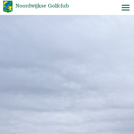
Noordwijkse Golfclub