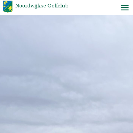
Noordwijkse Golfclub