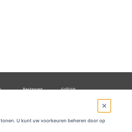
p
Restaurant
Golfclub
stijden
Wijn & Menukaart
Privacyverklaring
Contact club
te tonen. U kunt uw voorkeuren beheren door op