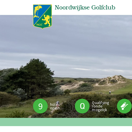
Noordwijkse Golfclub
Qualifying
9
holes
ronde
open
mogelijk