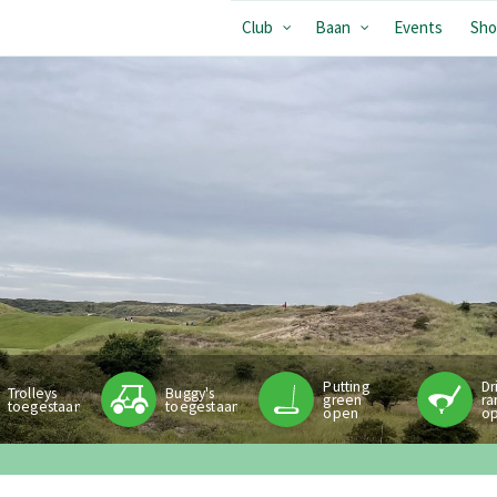
Club
Baan
Events
Sho
Putting
Dr
Trolleys
Buggy's
green
ra
toegestaan
toegestaan
open
o