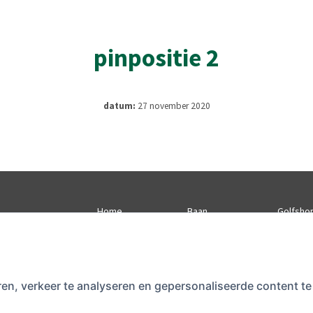
pinpositie 2
datum:
27 november 2020
Home
Baan
Golfsho
Flyover
Buienradar.nl
Opening
tijden)
ren, verkeer te analyseren en gepersonaliseerde content 
b.nl