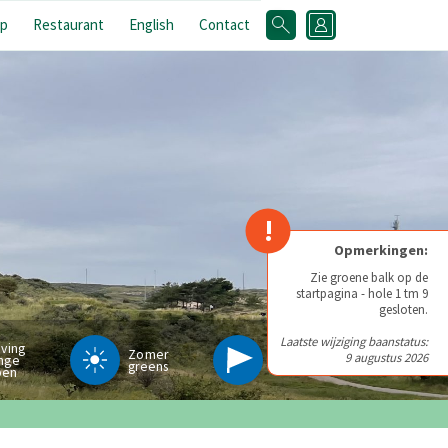
p
Restaurant
English
Contact
!
Opmerkingen:
Zie groene balk op de
startpagina - hole 1 tm 9
gesloten.
Laatste wijziging baanstatus:
iving
Zomer
9 augustus 2026
nge
Pinpositie
greens
pen