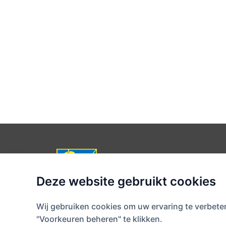
Noordwijkse Golfclub
Postbus 70, 2200 AB Noordwijk
Randweg 25, 2204 AL Noordwijk
Deze website gebruikt cookies
Caddiemaster: 0252-373763 (start
Secretariaat: 0252-373761
Wij gebruiken cookies om uw ervaring te verbete
secretariaat@noordwijksegolfclu
"Voorkeuren beheren" te klikken.