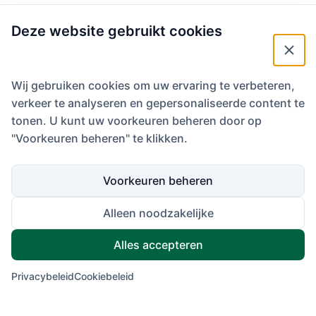
pinpositie 1
Deze website gebruikt cookies
datum:
1 oktober 2020
Wij gebruiken cookies om uw ervaring te verbeteren,
verkeer te analyseren en gepersonaliseerde content te
tonen. U kunt uw voorkeuren beheren door op
"Voorkeuren beheren" te klikken.
Noordwijkse Golfclub
Postbus 70, 2200 AB Noordwijk
Randweg 25, 2204 AL Noordwijk
Voorkeuren beheren
Caddiemaster: 0252-373763 (starttijden)
Secretariaat: 0252-373761
Alleen noodzakelijke
secretariaat@noordwijksegolfclub.nl
Alles accepteren
Privacybeleid
Cookiebeleid
Home
Flyover
Baan