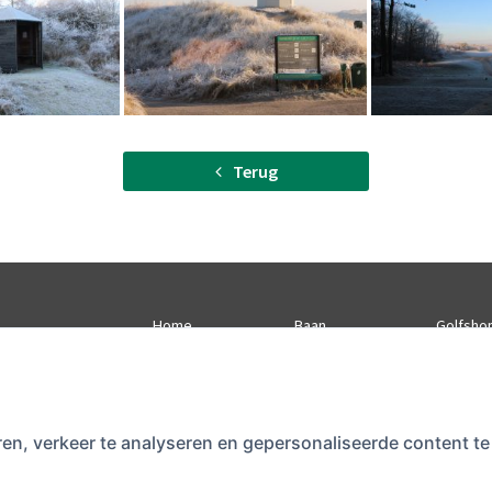
Terug
Home
Baan
Golfsho
Flyover
Buienradar.nl
Opening
tijden)
ren, verkeer te analyseren en gepersonaliseerde content 
b.nl