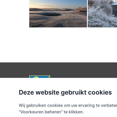
Noordwijkse Golfclub
Postbus 70, 2200 AB Noordwijk
Randweg 25, 2204 AL Noordwijk
Deze website gebruikt cookies
Caddiemaster: 0252-373763 (start
Secretariaat: 0252-373761
Wij gebruiken cookies om uw ervaring te verbete
secretariaat@noordwijksegolfclu
"Voorkeuren beheren" te klikken.