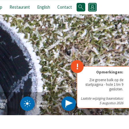
p
Restaurant
English
Contact
!
Opmerkingen:
Zie groene balk op de
startpagina - hole 1 tm 9
gesloten.
Laatste wijziging baanstatus:
iving
Zomer
5 augustus 2026
nge
Pinpositie
greens
pen