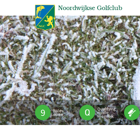
Noordwijkse Golfclub
Qualifying
9
holes
ronde
open
mogelijk