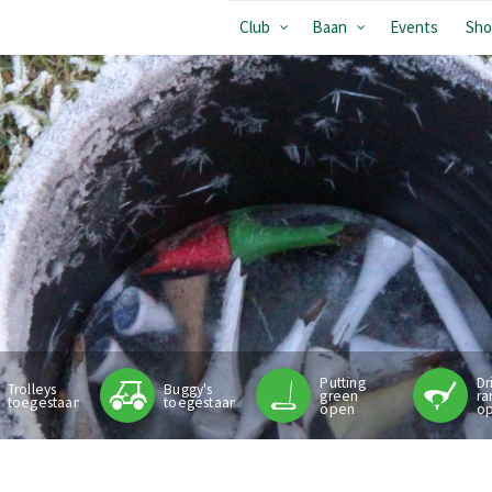
Club
Baan
Events
Sho
Putting
Dr
Trolleys
Buggy's
green
ra
toegestaan
toegestaan
open
o