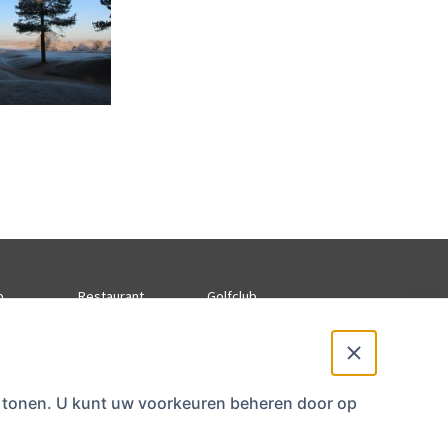
p
Restaurant
Golfclub
stijden
Wijn & Menukaart
Privacyverklaring
Contact club
te tonen. U kunt uw voorkeuren beheren door op