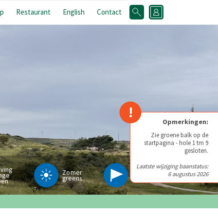
p
Restaurant
English
Contact
!
Opmerkingen:
Zie groene balk op de
startpagina - hole 1 tm 9
gesloten.
Laatste wijziging baanstatus:
iving
Zomer
6 augustus 2026
nge
Pinpositie
greens
pen