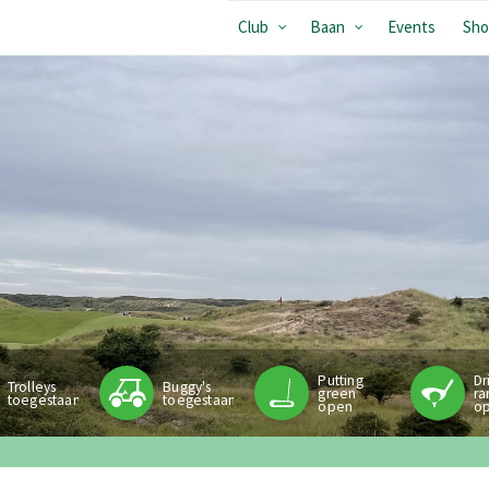
Club
Baan
Events
Sho
Putting
Dr
Trolleys
Buggy's
green
ra
toegestaan
toegestaan
open
o