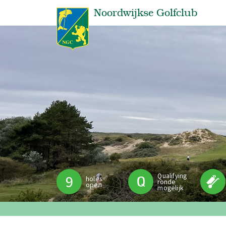
Noordwijkse Golfclub
Qualifying
9
holes
ronde
open
mogelijk