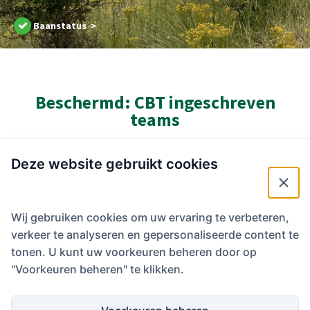
Baanstatus >
Beschermd: CBT ingeschreven
teams
Deze website gebruikt cookies
datum:
7 oktober 2022
Deze inhoud is beschermd met een wachtwoord. Voer hieronder je
wachtwoord in om het te bekijken.
Wij gebruiken cookies om uw ervaring te verbeteren,
Wachtwoord:
verkeer te analyseren en gepersonaliseerde content te
tonen. U kunt uw voorkeuren beheren door op
"Voorkeuren beheren" te klikken.